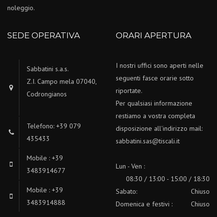
noleggio.
SEDE OPERATIVA
ORARI APERTURA
I nostri uffici sono aperti nelle
Sabbatini s.a.s.
seguenti fasce orarie sotto
Z.I. Campo mela 07040,
riportate.
Codrongianos
Per qualsiasi informazione
restiamo a vostra completa
Telefono: +39 079
disposizione all'indirizzo mail:
435433
sabbatini.sas@tiscali.it
Mobile : +39
Lun - Ven :
3483914677
08:30 / 13:00 - 15:00 / 18:30
Mobile : +39
Sabato:
Chiuso
3483914888
Domenica e festivi :
Chiuso