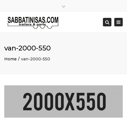
×
Close
top
Togg
bar
navi
Search
van-2000-550
Home
van-2000-550