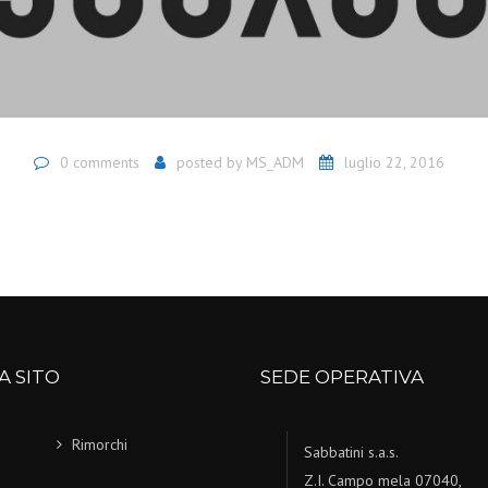
0 comments
posted by
MS_ADM
luglio 22, 2016
A SITO
SEDE OPERATIVA
Rimorchi
Sabbatini s.a.s.
Z.I. Campo mela 07040,