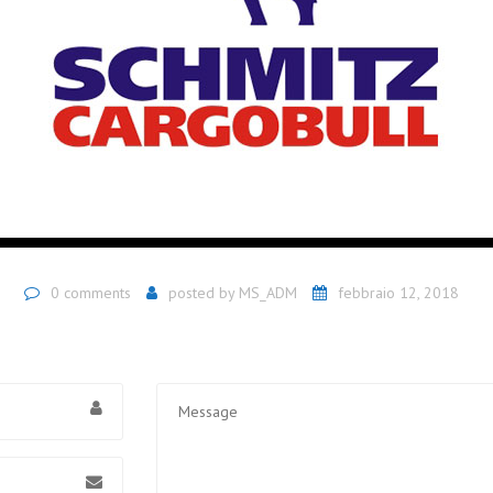
0 comments
posted by
MS_ADM
febbraio 12, 2018