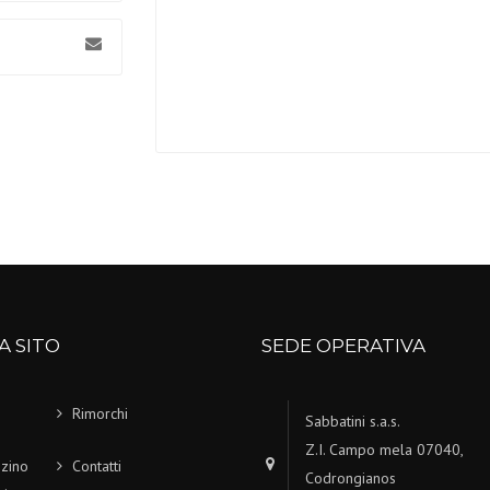
A SITO
SEDE OPERATIVA
Rimorchi
Sabbatini s.a.s.
Z.I. Campo mela 07040,
zino
Contatti
Codrongianos