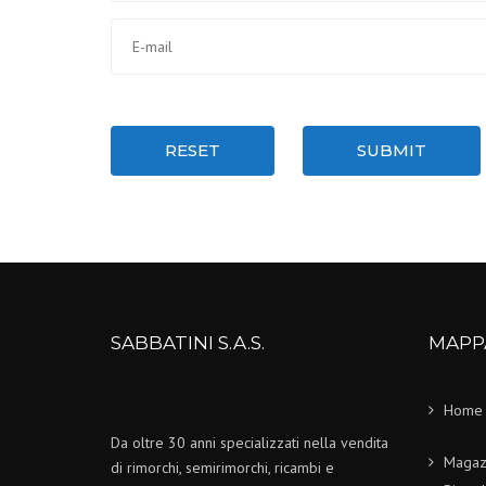
RESET
SUBMIT
SABBATINI S.A.S.
MAPP
Home
Da oltre 30 anni specializzati nella vendita
Magaz
di rimorchi, semirimorchi, ricambi e