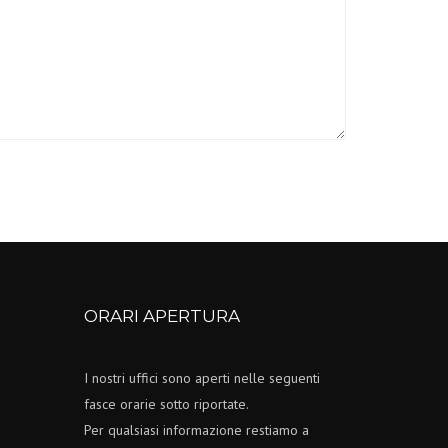
ORARI APERTURA
I nostri uffici sono aperti nelle seguenti
fasce orarie sotto riportate.
Per qualsiasi informazione restiamo a