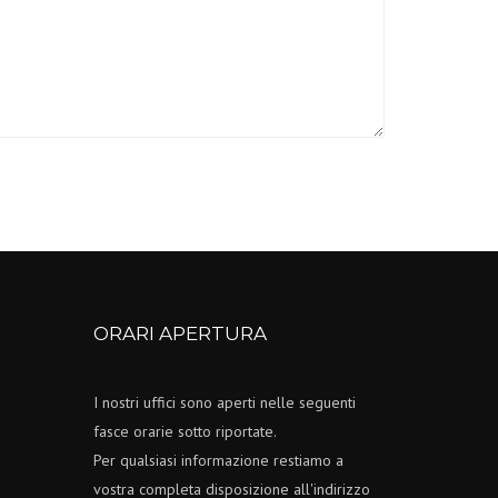
ORARI APERTURA
I nostri uffici sono aperti nelle seguenti
fasce orarie sotto riportate.
Per qualsiasi informazione restiamo a
vostra completa disposizione all'indirizzo