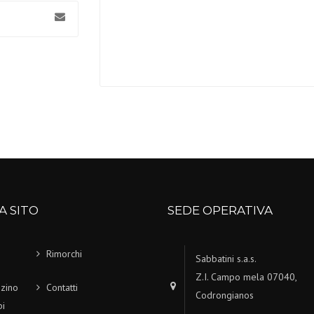
A SITO
SEDE OPERATIVA
Rimorchi
Sabbatini s.a.s.
Z.I. Campo mela 07040,
zino
Contatti
Codrongianos
i