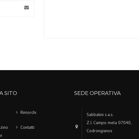
A SITO
SEDE OPERATIVA
Rimorchi
Sabbatini s.a.s.
Z.I. Campo mela 07040,
zino
Contatti
Codrongianos
i