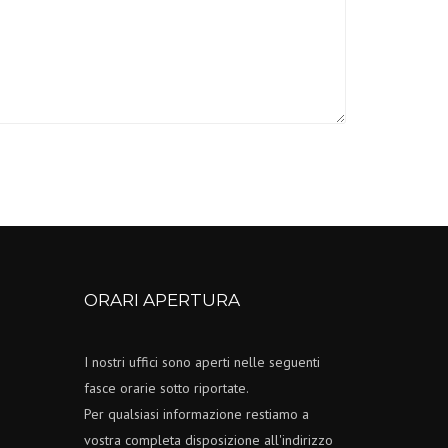
ORARI APERTURA
I nostri uffici sono aperti nelle seguenti
fasce orarie sotto riportate.
Per qualsiasi informazione restiamo a
vostra completa disposizione all'indirizzo