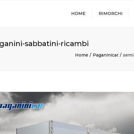
HOME
RIMORCHI
aganini-sabbatini-ricambi
Home
Paganinicar
semir