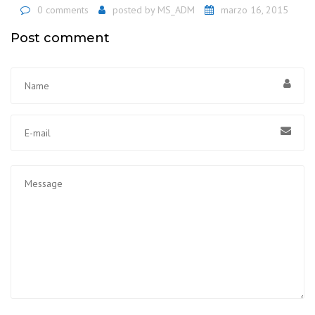
0 comments
posted by
MS_ADM
marzo 16, 2015
Post comment