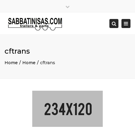
×
Close
top
Togg
bar
navi
Search
cftrans
Home
Home
cftrans