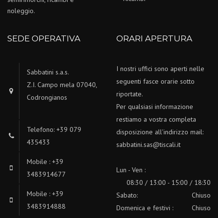
noleggio.
SEDE OPERATIVA
ORARI APERTURA
I nostri uffici sono aperti nelle
Sabbatini s.a.s.
seguenti fasce orarie sotto
Z.I. Campo mela 07040,
riportate.
Codrongianos
Per qualsiasi informazione
restiamo a vostra completa
Telefono: +39 079
disposizione all'indirizzo mail:
435433
sabbatini.sas@tiscali.it
Mobile : +39
Lun - Ven :
3483914677
08:30 / 13:00 - 15:00 / 18:30
Mobile : +39
Sabato:
Chiuso
3483914888
Domenica e festivi :
Chiuso