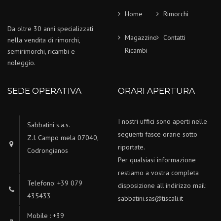
Home
Rimorchi
Da oltre 30 anni specializzati
Magazzino
Contatti
nella vendita di rimorchi,
Ricambi
semirimorchi, ricambi e
noleggio.
SEDE OPERATIVA
ORARI APERTURA
I nostri uffici sono aperti nelle
Sabbatini s.a.s.
seguenti fasce orarie sotto
Z.I. Campo mela 07040,
riportate.
Codrongianos
Per qualsiasi informazione
restiamo a vostra completa
Telefono: +39 079
disposizione all'indirizzo mail:
435433
sabbatini.sas@tiscali.it
Mobile : +39