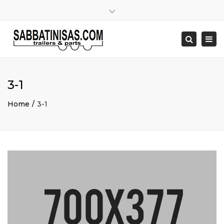
×
Close
top
Togg
bar
navi
Search
3-1
Home
3-1