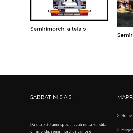
Semirimorchi a telaio
Semir
SABBATINI S.A.S.
MAPP
Home
Da oltre 30 anni specializzati nella vendita
Magaz
di rimorchi, semirimorchi, ricambi e