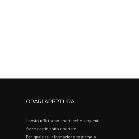
ORARI APERTURA
I nostri uffici sono aperti nelle seguenti
fasce orarie sotto riportate.
Per qualsiasi informazione restiamo a