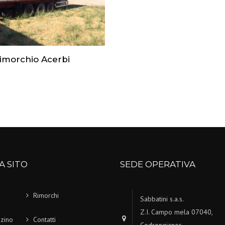
imorchio Acerbi
A SITO
SEDE OPERATIVA
Rimorchi
Sabbatini s.a.s.
Z.I. Campo mela 07040,
zino
Contatti