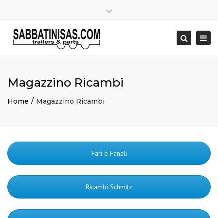
×
Close
top
Togg
bar
navi
Search
Magazzino Ricambi
Home
Magazzino Ricambi
Fari e Fanali
Ricambi Schmitz