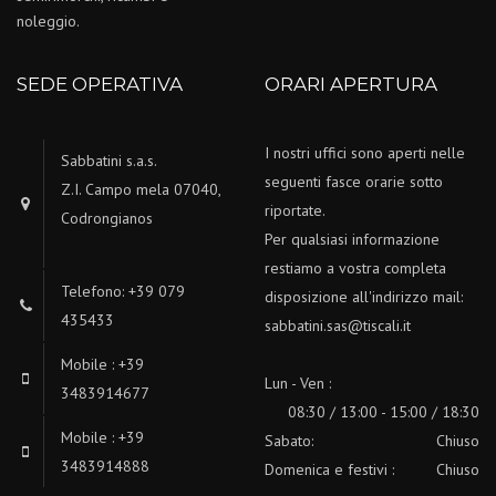
noleggio.
SEDE OPERATIVA
ORARI APERTURA
I nostri uffici sono aperti nelle
Sabbatini s.a.s.
seguenti fasce orarie sotto
Z.I. Campo mela 07040,
riportate.
Codrongianos
Per qualsiasi informazione
restiamo a vostra completa
Telefono: +39 079
disposizione all'indirizzo mail:
435433
sabbatini.sas@tiscali.it
Mobile : +39
Lun - Ven :
3483914677
08:30 / 13:00 - 15:00 / 18:30
Mobile : +39
Sabato:
Chiuso
3483914888
Domenica e festivi :
Chiuso